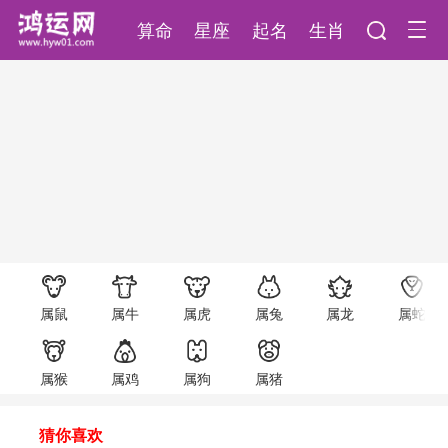
算命
星座
起名
生肖
属鼠
属牛
属虎
属兔
属龙
属蛇
属猴
属鸡
属狗
属猪
猜你喜欢