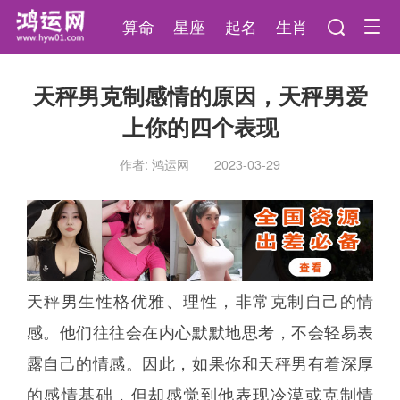
算命
星座
起名
生肖
天秤男克制感情的原因，天秤男爱
上你的四个表现
作者: 鸿运网
2023-03-29
天秤男生性格优雅、理性，非常克制自己的情
感。他们往往会在内心默默地思考，不会轻易表
露自己的情感。因此，如果你和天秤男有着深厚
的感情基础，但却感觉到他表现冷漠或克制情