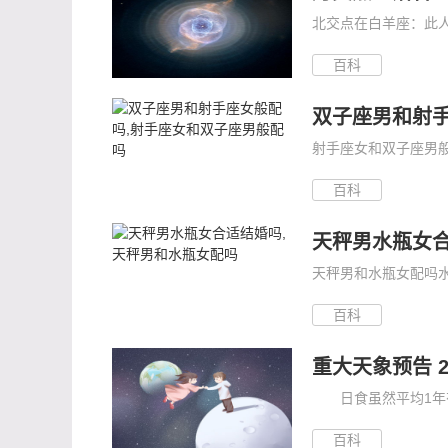
北交点在白羊座：此人
百科
双子座男和射
射手座女和双子座男般
百科
天秤男水瓶女合
天秤男和水瓶女配吗水
百科
重大天象预告 2
日食虽然平均1年有
百科