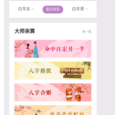
白羊女
白羊男
配对测试
大师亲算
换一批