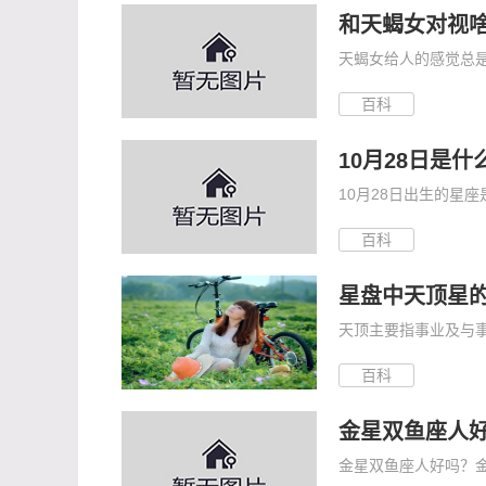
和天蝎女对视啥
天蝎女给人的感觉总是
百科
10月28日是什
10月28日出生的星座
百科
星盘中天顶星
天顶主要指事业及与事
百科
金星双鱼座人好
金星双鱼座人好吗？金