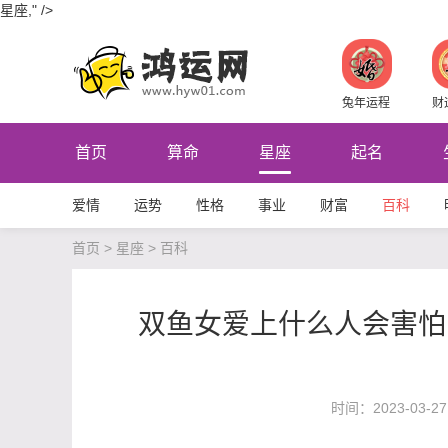
星座," />
兔年运程
财
首页
算命
星座
起名
爱情
运势
性格
事业
财富
百科
首页
>
星座
>
百科
双鱼女爱上什么人会害怕
时间：2023-03-27