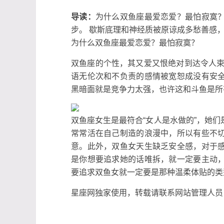
导读：
为什么双鱼座最爱恋爱？最怕寂寞
步。 歇斯底理和神经质被原谅成多愁善感，语
为什么双鱼座最爱恋爱？最怕寂寞？
双鱼座的个性，其又爱又恨绝对到达令人束
语无伦次和不负责的感情被宽恕成没有安
黑暗面就是竞争力太强，也许这和斗鱼是所
双鱼座女生是最符合“女人是水做的”，她
常常活在自己制造的浪漫中，所以有些不
意。此外，双鱼女天生缺乏安全感，对于
是你想要追求她的话唯拆，就一定要主动
要追求双鱼女就一定要是那种温柔体贴的类
星座网独家使用，转载请联系网站管理人员