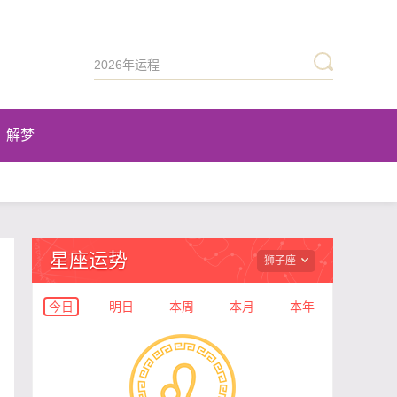
解梦
星座运势
狮子座
今日
明日
本周
本月
本年