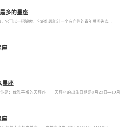
非最多的星座
，它可以一招毙命。它的出现能让一个有血性的青年瞬间失去...
星座
么星座
你是：优雅平衡的天秤座 天秤座的出生日期是9月23日—10月
星座