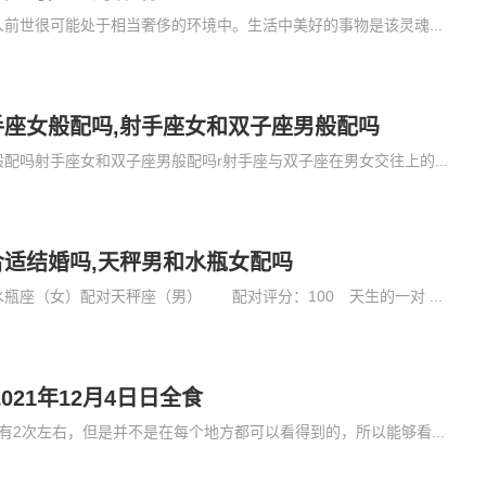
前世很可能处于相当奢侈的环境中。生活中美好的事物是该灵魂...
手座女般配吗,射手座女和双子座男般配吗
配吗射手座女和双子座男般配吗r射手座与双子座在男女交往上的...
适结婚吗,天秤男和水瓶女配吗
瓶座（女）配对天秤座（男） 配对评分：100 天生的一对 ...
021年12月4日日全食
2次左右，但是并不是在每个地方都可以看得到的，所以能够看...