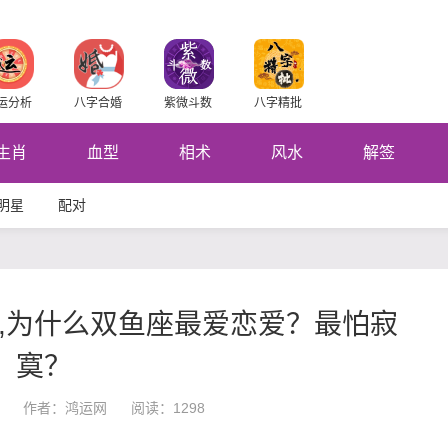
运分析
八字合婚
紫微斗数
八字精批
生肖
血型
相术
风水
解签
明星
配对
,为什么双鱼座最爱恋爱？最怕寂
寞？
作者：鸿运网
阅读：1298