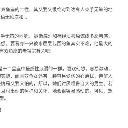
？双鱼座的个性，其又爱又恨绝对到达令人束手无策的地
无伦次和...
手无策的地步。 歇斯底理和神经质被原谅成多愁善感，
全感，要看穿一只被水层层包围的鱼其实不难，他最大的
有双鱼座的老祖宗有关吧！
们是十二星座中最感性浪漫的一群。喜欢幻想，容易激动，
切实际，而且双鱼女还有一颗容易受伤的心启扰，善解人
感情是又爱又怕的，所以，她们讨厌粗鲁自大的男生。若
，且付出你的呵护和关怀，她会很容易感动的。可见，想
型。
！