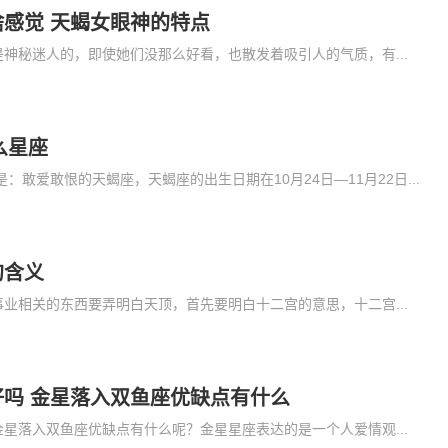
感觉 天蝎女眼神的特点
神秘迷人的，即使她们没那么好看，也散发着吸引人的气质，有...
么星座
是：敢爱敢恨的天蝎座，天蝎座的出生日期在10月24日—11月22日...
的含义
业相关的东西要弄明白天顶，首先要明白十二宫的意思，十二宫...
吗 金星落入双鱼座优缺点有什么
星落入双鱼座优缺点有什么呢？金星星座表达的是一个人爱情观...