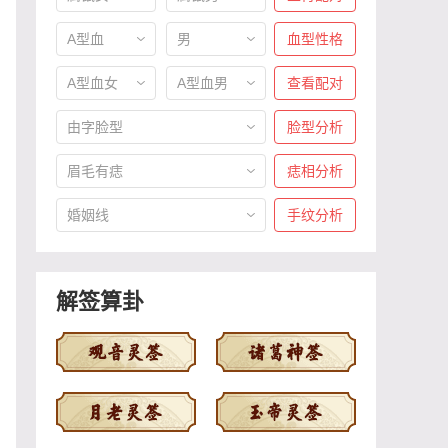
A型血
男
血型性格
A型血女
A型血男
查看配对
由字脸型
脸型分析
眉毛有痣
痣相分析
婚姻线
手纹分析
解签算卦