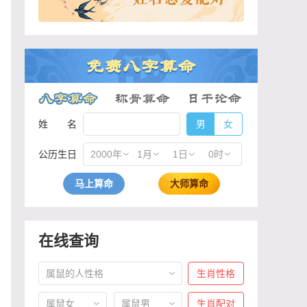
姓 名
男
女
公历生日
2000年
1月
1日
0时
马上算命
大师算命
在线查询
属鼠的人性格
生肖性格
属鼠女
属鼠男
生肖配对