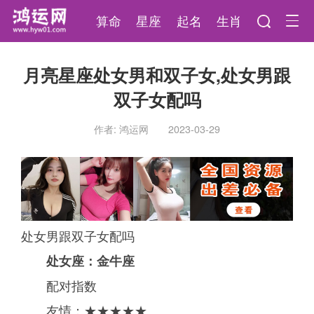
算命
星座
起名
生肖
月亮星座处女男和双子女,处女男跟
双子女配吗
作者: 鸿运网
2023-03-29
处女男跟双子女配吗
处女座：金牛座
配对指数
友情：★★★★★