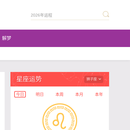
解梦
星座运势
狮子座
今日
明日
本周
本月
本年