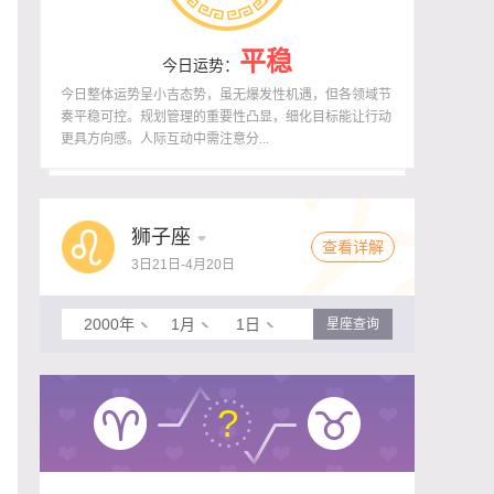
平稳
今日运势
：
今日整体运势呈小吉态势，虽无爆发性机遇，但各领域节
奏平稳可控。规划管理的重要性凸显，细化目标能让行动
更具方向感。人际互动中需注意分...
狮子座
查看详解
3日21日-4月20日
2000年
1月
1日
星座查询
?