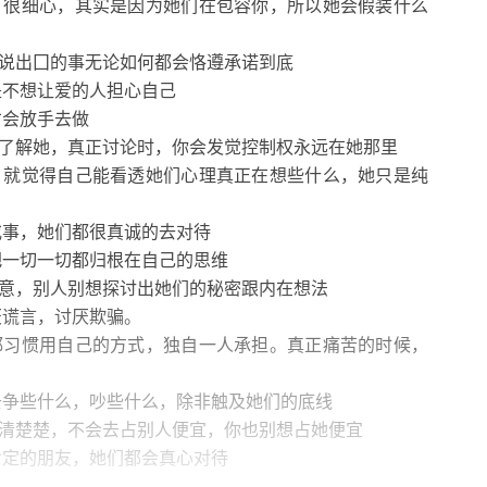
，很细心，其实是因为她们在包容你，所以她会假装什么
说出囗的事无论如何都会恪遵承诺到底
是不想让爱的人担心自己
才会放手去做
了解她，真正讨论时，你会发觉控制权永远在她那里
，就觉得自己能看透她们心理真正在想些什么，她只是纯
或事，她们都很真诚的去对待
把一切一切都归根在自己的思维
意，别人别想探讨出她们的秘密跟内在想法
厌谎言，讨厌欺骗。
都习惯用自己的方式，独自一人承担。真正痛苦的时候，
去争些什么，吵些什么，除非触及她们的底线
清楚楚，不会去占别人便宜，你也别想占她便宜
肯定的朋友，她们都会真心对待
爱什么不爱什么，绝不会三心二意