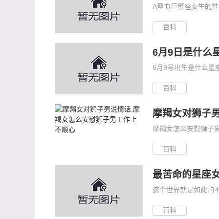
A型血巨蟹座女生的性
百科
6月9日是什么
6月9号出生是什么星座
百科
摩羯女对狮子
摩羯女怎么安慰狮子男
百科
最苦命的星座女
这个世界就是如此的不
百科