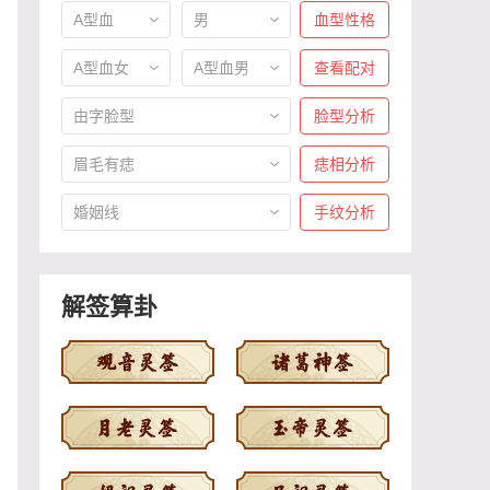
A型血
男
血型性格
A型血女
A型血男
查看配对
由字脸型
脸型分析
眉毛有痣
痣相分析
婚姻线
手纹分析
解签算卦