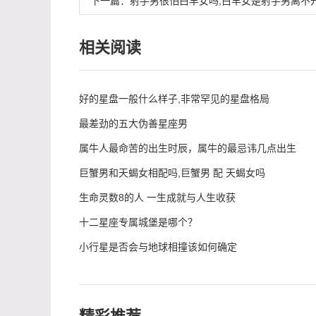
下一篇：
射手男很怕白羊女吗,白羊女是射手男离不
独到的见解。的行为租粗绝完全的破坏和
负，我会反击攻击，以凳信报复对方，采
当大的努力，努力应对的爱与恨，非常强大
相关阅读
属羊天蝎女会撒谎吗
天蝎座天蝎座充满了神秘，随着他们的嫉
好的星盘一般什么样子,非常罕见的星盘格局
骗，他们不知道他们会用对付敌人的谎言，
最差劲的五大伪善星座男
属牛人最命苦的出生时辰，属牛的最忌讳几点出生
个性化的强烈冲动。有足够的能量和勇气
独到的见解。的行为完全的破坏和创新方
巨蟹男和天蝎女相配吗,巨蟹男 配 天蝎女吗
反击攻击，以报复对方，采取适当的应对
生命灵数8的人 一生成就与人生收获
努力应对的爱与恨，非常强大。
十二星座专属城堡是哪个？
小行星是否会与地球相撞该如何确定