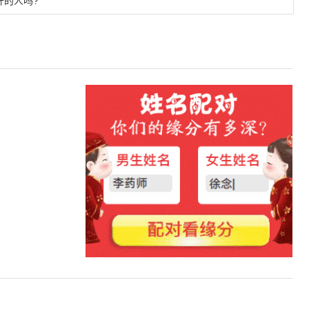
开的人吗?
创新方式，充满了神秘感。不要伤害任何人，但如果为
取适当的应对措施。要求精神和物质上的，但也付出了相
。
妒记仇的性格，可以描述为撒谎不眨眼的话，所以感觉受
这是绝对不能得罪他。
，怕困难。细心的，经常能够洞悉事情的真相，事情有着
式，充满了神秘感。不要伤害任何人，但如果为负，我会
措施。要求精神和物质上的，但也付出了相当大的努力，