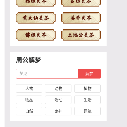
周公解梦
梦见
人物
动物
植物
物品
活动
生活
自然
鬼神
建筑