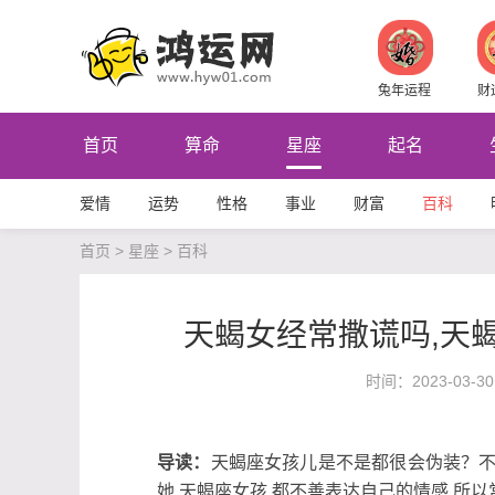
兔年运程
财
首页
算命
星座
起名
爱情
运势
性格
事业
财富
百科
首页
>
星座
>
百科
天蝎女经常撒谎吗,天
时间：2023-03-30
导读：
天蝎座女孩儿是不是都很会伪装？不
她 天蝎座女孩 都不善表达自己的情感.所以常